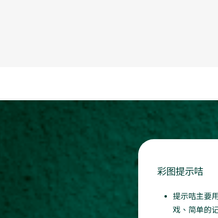
彩图提示咭
提示咭主要
戏、简单的