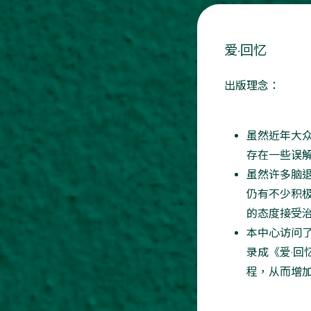
爱‧回忆
出版理念：
虽然近年大
存在一些误
虽然许多脑
仍有不少积
的态度接受
本中心访问
录成《爱‧回
程，从而增