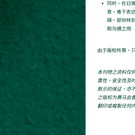
同时，在日
意，难于表
碍，部份特
助沟通之用
由于版权所限，
本刊物之资料仅
靠性、安全性及
默示的保证，亦
之版权为赛马会
翻印或複製任何