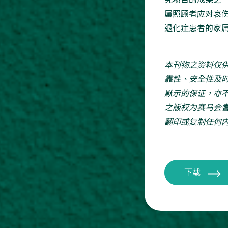
属照顾者应对哀
退化症患者的家
本刊物之资料仅
靠性、安全性及
默示的保证，亦
之版权为赛马会
翻印或复制任何
下载