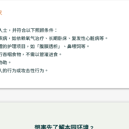
象
人士，并符合以下照顾条件：
疾病，如依赖氧气治疗、长期卧床、复发性心脏病等。
理的护理项目，如「腹膜透析」、鼻喂饲等。
行吞咽食物，不需以管灌进食。
协助。
人的行为或攻击性行为。
想率先了解本园环境﹖