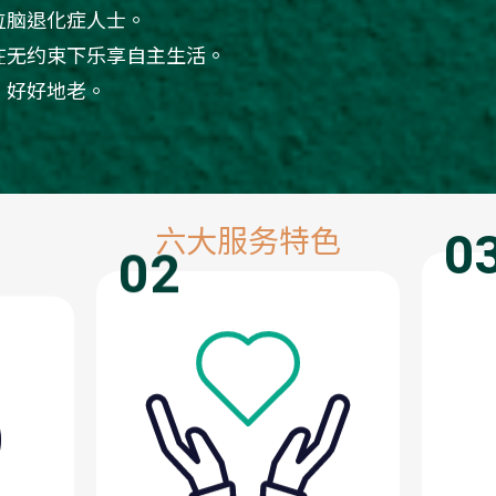
位脑退化症人士。
在无约束下乐享自主生活。
、好好地老。
0
六大服务特色
02