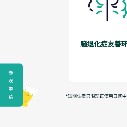
脑退化症友善
参
观
申
*短期住宿只限现正使用日间
请