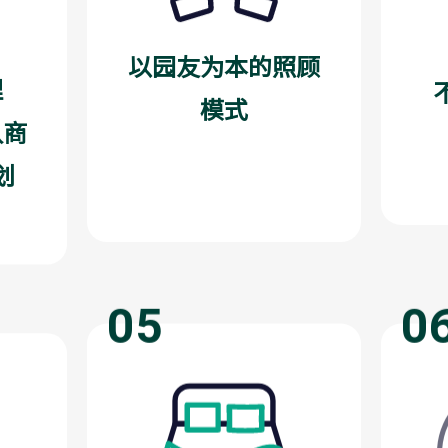
以园友为本的照顾
理
模式
队商
划
05
0