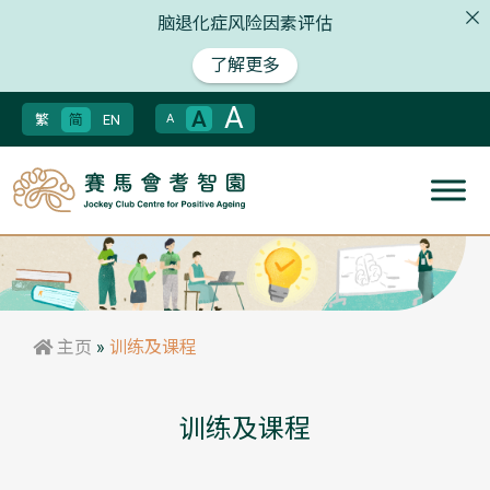
脑退化症风险因素评估
了解更多
A
A
繁
简
EN
A
主页
»
训练及课程
训练及课程