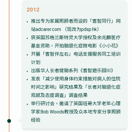
2012
推出专为家属照顾者而设的「耆智同行」网
站adcarer.com （现改为pdsp.hk）
获英国苏格兰斯特灵大学授权及余兆麒医疗
基金资助，开拍脑退化症微电影《小小花》
开展「耆智伴左右」电话支援服务同工培训
计划
出版华人长者健脑系列《耆智遊乐园III》
发表「减少使用身体约束措施对病人的住院
时间之影响」硏究结果及「长者对脑退化症
观感及态度调査」调査结果
举行研讨会，邀请了英国班哥大学老年心理
学家Bob Woods教授及众本地专家分享照顾
经验