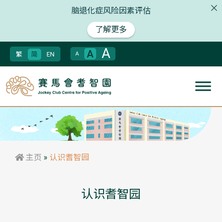
脑退化症风险因素评估
了解更多
A
A
繁
简
EN
A
主页
»
认识耆智园
认识耆智园