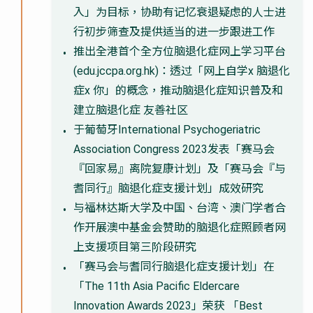
入」为目标，协助有记忆衰退疑虑的人士进
行初步筛查及提供适当的进一步跟进工作
推出全港首个全方位脑退化症网上学习平台
(edu.jccpa.org.hk)：透过「网上自学x 脑退化
症x 你」的概念，推动脑退化症知识普及和
建立脑退化症 友善社区
于葡萄牙International Psychogeriatric
Association Congress 2023发表「赛马会
『回家易』离院复康计划」及「赛马会『与
耆同行』脑退化症支援计划」成效研究
与福林达斯大学及中国、台湾、澳门学者合
作开展澳中基金会赞助的脑退化症照顾者网
上支援项目第三阶段研究
「赛马会与耆同行脑退化症支援计划」在
「The 11th Asia Pacific Eldercare
Innovation Awards 2023」荣获 「Best