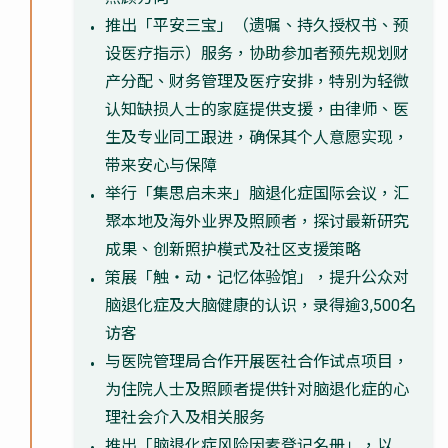
推出「平安三宝」（遗嘱、持久授权书、预
设医疗指示）服务，协助参加者预先规划财
产分配、财务管理及医疗安排，特别为轻微
认知缺损人士的家庭提供支援，由律师、医
生及专业同工跟进，确保其个人意愿实现，
带来安心与保障
举行「集思启未来」脑退化症国际会议，汇
聚本地及海外业界及照顾者，探讨最新研究
成果、创新照护模式及社区支援策略
策展「触・动・记忆体验馆」，提升公众对
脑退化症及大脑健康的认识，录得逾3,500名
访客
与医院管理局合作开展医社合作试点项目，
为住院人士及照顾者提供针对脑退化症的心
理社会介入及相关服务
推出「脑退化症风险因素登记名册」，以