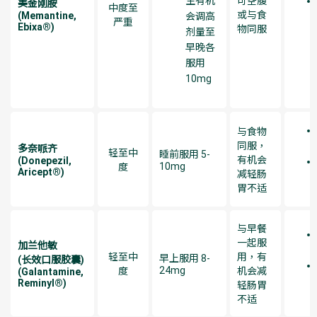
生有机
可空腹
美金刚胺
中度至
或与食
(Memantine,
会调高
严重
Ebixa®)
物同服
剂量至
早晚各
服用
10mg
与食物
同服，
多奈哌齐
轻至中
睡前服用 5-
有机会
(Donepezil,
10mg
度
Aricept®)
减轻肠
胃不适
与早餐
一起服
加兰他敏
轻至中
用，有
早上服用 8-
(长效口服胶囊)
24mg
度
机会减
(Galantamine,
Reminyl®)
轻肠胃
不适