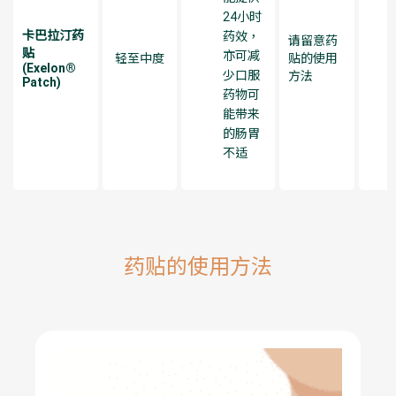
24小时
卡巴拉汀药
药效，
请留意药
贴
亦可减
轻至中度
贴的使用
(Exelon®
少口服
方法
Patch)
药物可
能带来
的肠胃
不适
药贴的使用方法​