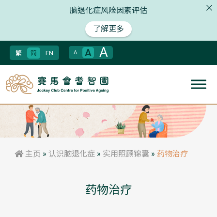
脑退化症风险因素评估
了解更多
A
A
繁
简
EN
A
主页
»
认识脑退化症
»
实用照顾锦囊
»
药物治疗
药物治疗