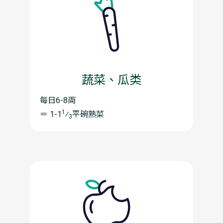
蔬菜、瓜类
每日6-8両
1
＝ 1-1
⁄
平碗熟菜
3