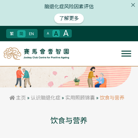
脑退化症风险因素评估
了解更多
A
A
繁
简
EN
A
主页
»
认识脑退化症
»
实用照顾锦囊
»
饮食与营养
饮食与营养