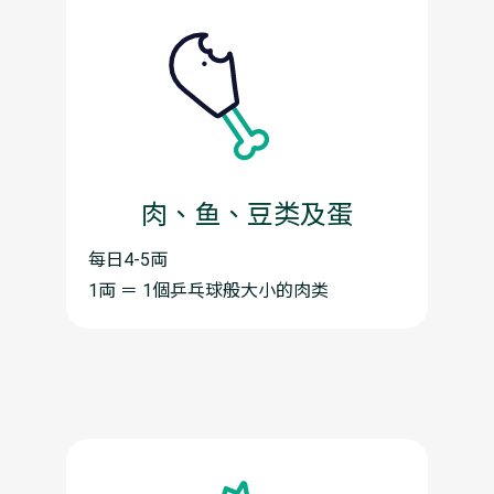
肉、鱼、豆类及蛋
每日4-5両
1両 ＝ 1個乒乓球般大小的肉类