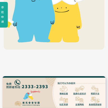
参
观
申
请