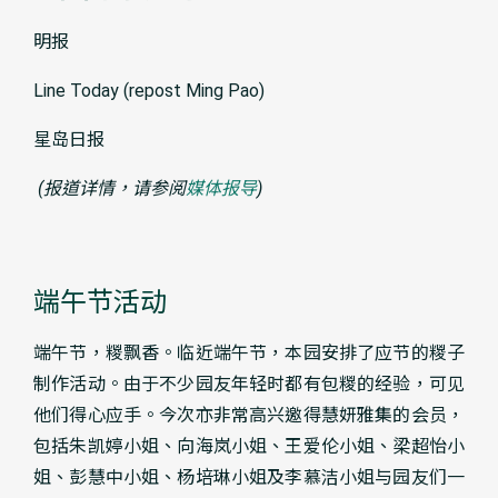
明报
Line Today (repost Ming Pao)
星岛日报
(
报道详情，请参阅
媒体报导
)
端午节活动
端午节，糉飘香。临近端午节，本园安排了应节的糉子
制作活动。由于不少园友年轻时都有包糉的经验，可见
他们得心应手。今次亦非常高兴邀得慧妍雅集的会员，
包括朱凯婷小姐、向海岚小姐、王爱伦小姐、梁超怡小
姐、彭慧中小姐、杨培琳小姐及李慕洁小姐与园友们一