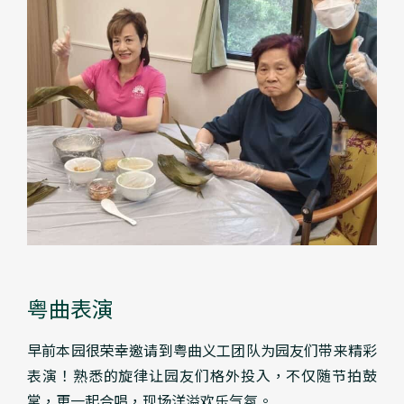
粤曲表演
早前本园很荣幸邀请到粤曲义工团队为园友们带来精彩
表演！熟悉的旋律让园友们格外投入，不仅随节拍鼓
掌，更一起合唱，现场洋溢欢乐气氛。