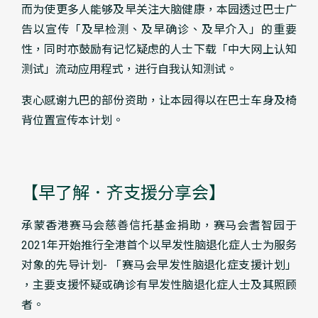
而为使更多人能够及早关注大脑健康，本园透过巴士广
告以宣传「及早检测、及早确诊、及早介入」的重要
性，同时亦鼓励有记忆疑虑的人士下载「中大网上认知
测试」流动应用程式，进行自我认知测试。
衷心感谢九巴的部份资助，让本园得以在巴士车身及椅
背位置宣传本计划。
【早了解．齐支援分享会】
承蒙香港赛马会慈善信托基金捐助，赛马会耆智园于
2021年开始推行全港首个以早发性脑退化症人士为服务
对象的先导计划- 「赛马会早发性脑退化症支援计划」
，主要支援怀疑或确诊有早发性脑退化症人士及其照顾
者。