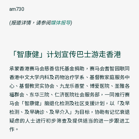
am730
(
报道详情，请参阅
媒体报导
)
「智康健」计划宣传巴士游走香港
承蒙香港赛马会慈善信托基金捐助，赛马会耆智园联同
香港中文大学内科及药物治疗学系、基督教家庭服务中
心、基督教灵实协会、九龙乐善堂、博爱医院、圣雅各
福群会、东华三院、仁济医院社会服务部，一同推行赛
马会「智康健」脑退化检测及社区支援计划，以「及早
检测、及早确诊、及早介入」为目标，协助有记忆衰退
疑虑的人士进行初步筛查及提供适当的进一步跟进工
作。