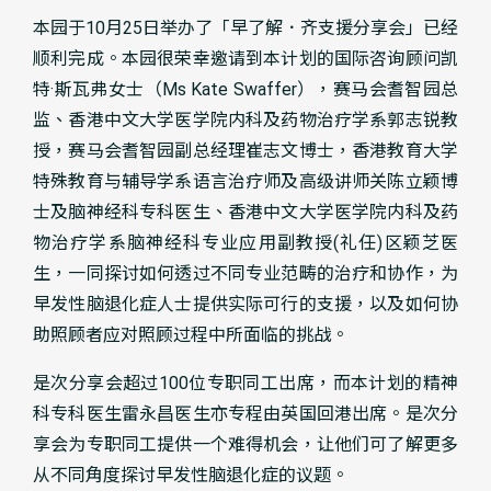
本园于10月25日举办了「早了解．齐支援分享会」已经
顺利完成。本园很荣幸邀请到本计划的国际咨询顾问凯
特·斯瓦弗女士（Ms Kate Swaffer），赛马会耆智园总
监、香港中文大学医学院内科及药物治疗学系郭志锐教
授，赛马会耆智园副总经理崔志文博士，香港教育大学
特殊教育与辅导学系语言治疗师及高级讲师关陈立颖博
士及脑神经科专科医生、香港中文大学医学院内科及药
物治疗学系脑神经科专业应用副教授(礼任)区颖芝医
生，一同探讨如何透过不同专业范畴的治疗和协作，为
早发性脑退化症人士提供实际可行的支援，以及如何协
助照顾者应对照顾过程中所面临的挑战。
是次分享会超过100位专职同工出席，而本计划的精神
科专科医生雷永昌医生亦专程由英国回港出席。是次分
享会为专职同工提供一个难得机会，让他们可了解更多
从不同角度探讨早发性脑退化症的议题。