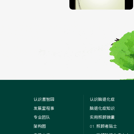
认识耆智园
认识脑退化症
发展里程事
脑退化症知识
专业团队
实用照顾锦囊
架构图
01. 照顾者贴士