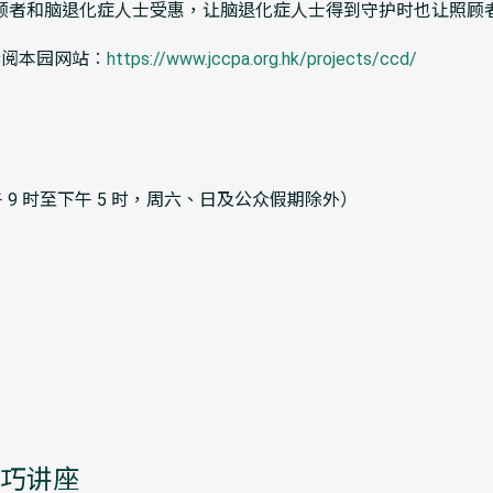
顾者和脑退化症人士受惠，让脑退化症人士得到守护时也让照顾
参阅本园网站︰
https://www.jccpa.org.hk/projects/ccd/
午 9 时至下午 5 时，周六、日及公众假期除外）
讲座​​