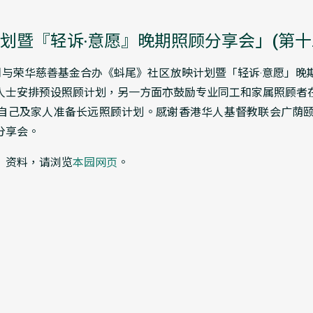
划暨『轻诉‧意愿』晚期照顾分享会」(第十
0年6月与荣华慈善基金合办《蚪尾》社区放映计划暨「轻诉‧意愿」
人士安排预设照顾计划，另一方面亦鼓励专业同工和家属照顾者
自己及家人准备长远照顾计划。感谢香港华人基督教联会广荫颐
分享会。
」资料，请浏览
本园网页
。