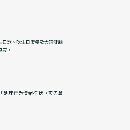
唱生日歌、吃生日蛋糕及大玩健脑
康康。
讲「处理行为情绪征状（实务篇