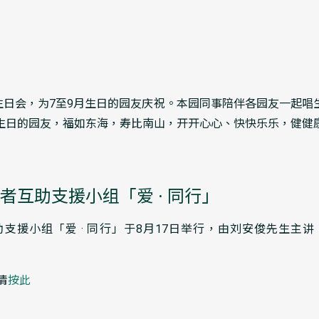
度生日会，为7至9月生日的园友庆祝。本园同事陪伴各园友一起
生日的园友，福如东海，寿比南山，开开心心、快快乐乐，健健
者互助支援小组「爱 · 同行」
支援小组「爱 · 同行」于8月17日举行，由刘安俊先生主
情
按此