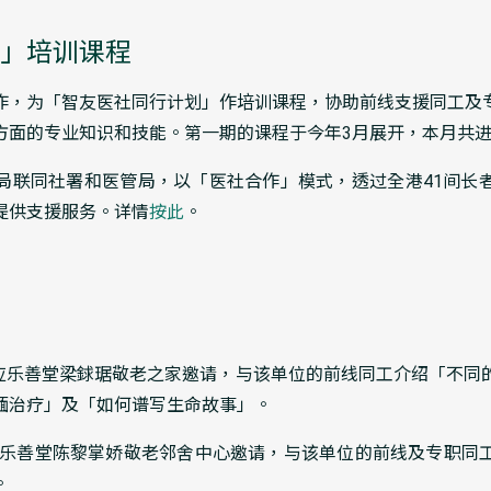
」培训课程
作，为「智友医社同行计划」作培训课程，协助前线支援同工及
方面的专业知识和技能。第一期的课程于今年3月展开，本月共进
局联同社署和医管局，以「医社合作」模式，透过全港41间长
提供支援服务。详情
按此
。
先生应乐善堂梁銶琚敬老之家邀请，与该单位的前线同工介绍「不同
缅治疗」及「如何谱写生命故事」。
生应乐善堂陈黎掌娇敬老邻舍中心邀请，与该单位的前线及专职同
。