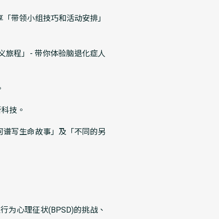
享「带领小组技巧和活动安排」
义旅程」- 带你体验脑退化症人
。
新科技。
何谱写生命故事」及「不同的另
。
为心理征状(BPSD)的挑战、