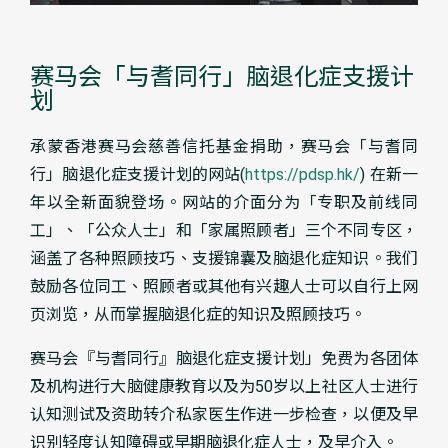
赛马会「与耆同行」脑退化症支援计
划​
承蒙香港赛马会慈善信托基金捐助，赛马会「与耆同
行」脑退化症支援计划的网站(
https://pdsp.hk/
) 在新一
年以全新面貌登场。网站的介面分为「专职及前线同
工」、「公众人士」和「家属照顾者」三个不同专区，
涵盖了各种照顾技巧、支援锦囊及脑退化症知识。我们
鼓励各位同工、照顾者或其他有兴趣人士可以自行上网
页浏览，从而掌握脑退化症的知识及照顾技巧。
赛马会『与耆同行』脑退化症支援计划」免费为各团体
及机构进行大脑健康教育以及为50岁以上社区人士进行
认知测试及资助转介私家医生作进一步检查，以便及早
识别轻度认知障碍或早期脑退化症人士，及早介入。