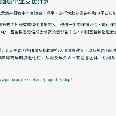
脑退化症支援计划
港九龙塘基督教中华宣道会丰盛堂，进行大脑健康讲座和电子认知
轮筛查中怀疑有脑退化迹象的人士作进一步的详细评估，进行详
中心、基督教香港信义会颂安长者邻舍中心、中国基督教播道会
支援计划现免费为各团体及机构进行大脑健康教育，以及免费为50
障碍或早期脑退化症，从而及早介入。欢迎各团体、机构及个人
ww.jccpa.org.hk/zh-hans/projects/pdsp/