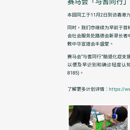
赛马会「与耆同行」
本园同工于11月2日到访香
同时，我们亦继续为早前于首
会社会服务处路德会新翠长者
教中华宣道会丰盛堂。
赛马会“与耆同行”脑退化症
以便及早识别和确诊轻度认知
8185)。
了解更多计划详情︰
https://w