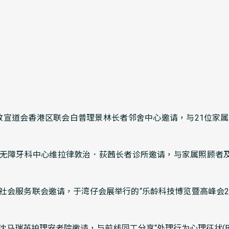
督教宣道会香港区联会白普理景林长者邻舍中心邀请，与21位家属
盈爱无障牙科中心维拉律敦治．荻茜长者诊所邀请，与家属照顾者
港社会服务联会邀请，于湾仔会展举行的“乐龄科技博览暨高峰会20
教沈马瑞英护理安老院邀请，与前线同工分享“处理行为心理征状(B