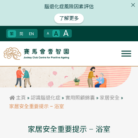
腦退化症風險因素評估
了解更多
A
A
繁
简
EN
A
主頁
»
認識腦退化症
»
實用照顧錦囊
»
家居安全​
»
家居安全重要提示 – 浴室
家居安全重要提示 – 浴室