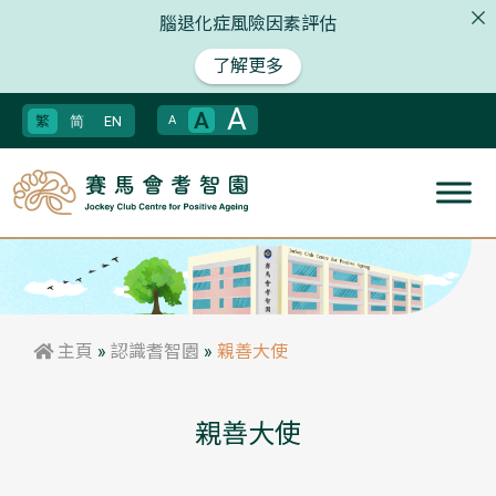
腦退化症風險因素評估
了解更多
A
A
繁
简
EN
A
主頁
»
認識耆智園
»
親善大使
親善大使