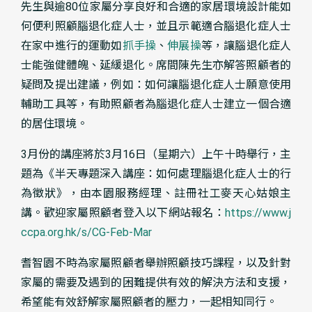
先生與逾80位家屬分享良好和合適的家居環境設計能如
何便利照顧腦退化症人士，並且示範適合腦退化症人士
在家中進行的運動如
抓手操
、
伸展操
等，讓腦退化症人
士能強健體魄、延緩退化。席間陳先生亦解答照顧者的
疑問及提出建議，例如：如何讓腦退化症人士願意使用
輔助工具等，有助照顧者為腦退化症人士建立一個合適
的居住環境。
3月份的講座將於3月16日（星期六）上午十時舉行，主
題為《半天專題深入講座：如何處理腦退化症人士的行
為徵狀》，由本園服務經理、註冊社工麥天心姑娘主
講。歡迎家屬照顧者登入以下網站報名：
https://www.j
ccpa.org.hk/s/CG-Feb-Mar
耆智園不時為家屬照顧者舉辦照顧技巧課程，以及針對
家屬的需要及遇到的困難提供有效的解決方法和支援，
希望能有效舒解家屬照顧者的壓力，一起相知同行。