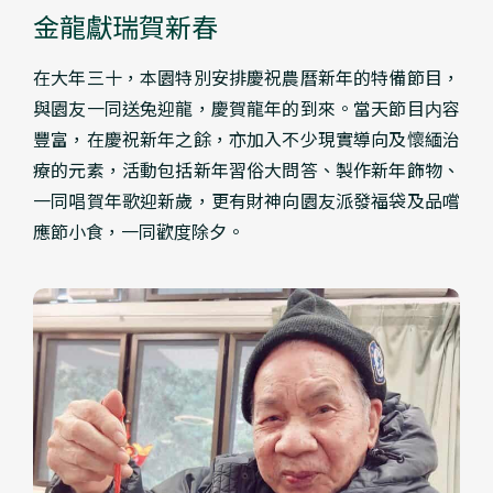
金龍獻瑞賀新春
在大年三十，本園特別安排慶祝農曆新年的特備節目，
與園友一同送兔迎龍，慶賀龍年的到來。當天節目内容
豐富，在慶祝新年之餘，亦加入不少現實導向及懷緬治
療的元素，活動包括新年習俗大問答、製作新年飾物、
一同唱賀年歌迎新歲，更有財神向園友派發福袋及品嚐
應節小食，一同歡度除夕。