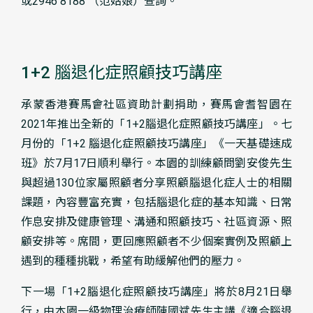
或2946 8188 （范姑娘）查詢。
1+2 腦退化症照顧技巧講座
承蒙香港賽馬會社區資助計劃捐助，賽馬會耆智園在
2021年推出全新的「1+2腦退化症照顧技巧講座」。七
月份的「1+2 腦退化症照顧技巧講座」《一天基礎速成
班》於7月17日順利舉行。本園的訓練顧問劉安俊先生
與超過130位家屬照顧者分享照顧腦退化症人士的相關
課題，內容豐富充實，包括腦退化症的基本知識、日常
作息安排及健康管理、溝通和照顧技巧、社區資源、照
顧安排等。席間，更回應照顧者不少個案實例及照顧上
遇到的種種挑戰，希望有助緩解他們的壓力。
下一場「1+2腦退化症照顧技巧講座」將於8月21日舉
行，由本園一級物理治療師陳國斌先生主講《適合腦退