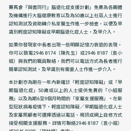
賽馬會『與耆同行』腦退化症支援計劃」免費為各團體
及機構進行大腦健康教育以及為50歲以上社區人士進行
認知測試及資助轉介私家醫生作進一步檢查，以便及早
識別輕度認知障礙或早期腦退化症人士，及早介入。
如果你發現家中長者出現一些明顯記憶力衰退的表現，
你可以致電2946 8174（陳先生）或2946 8187（袁小
姐）與我們的職員聯絡，我們可以電話方式為長者進行
簡單認知測試，及早識別有需要人士作進一步介入。
本計劃亦為剛在一年內新確診「輕度認知障礙」或「早
期腦退化症」50歲或以上的人士提供免費的「小組服
務」以及為期6至9個月時間的「家屬支援服務」。在新
型冠狀病毒疫情下，輕度認知障礙／早期腦退化症人士
及家屬照顧者可選擇透過以電話、視訊或網上自修方式
接受相關支援服務。詳情可聯絡2946 8187（袁小姐）