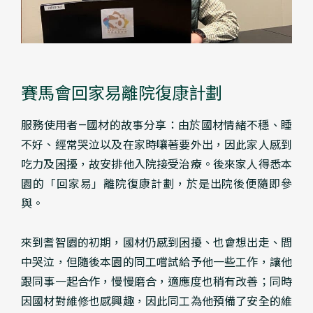
賽馬會回家易離院復康計劃
服務使用者—國材的故事分享：由於國材情緒不穩、睡
不好、經常哭泣以及在家時嚷著要外出，因此家人感到
吃力及困擾，故安排他入院接受治療。後來家人得悉本
園的「回家易」離院復康計劃，於是出院後便隨即參
與。
來到耆智園的初期，國材仍感到困擾、也會想出走、間
中哭泣，但隨後本園的同工嚐試給予他一些工作，讓他
跟同事一起合作，慢慢磨合，適應度也稍有改善；同時
因國材對維修也感興趣，因此同工為他預備了安全的維