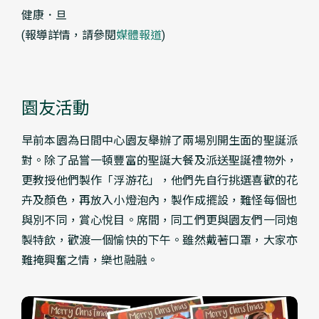
健康．旦
(報導詳情，請參閱
媒體報道
)
園友活動
早前本園為日間中心園友舉辦了兩場別開生面的聖誕派
對。除了品嘗一頓豐富的聖誕大餐及派送聖誕禮物外，
更教授他們製作「浮游花」，他們先自行挑選喜歡的花
卉及顏色，再放入小燈泡內，製作成擺設，難怪每個也
與別不同，賞心悅目。席間，同工們更與園友們一同炮
製特飲，歡渡一個愉快的下午。雖然戴著口罩，大家亦
難掩興奮之情，樂也融融。