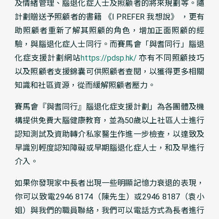
及情緒管理、腦退化症人士及照顧者的將來規劃等。隨
計劃贈送予照顧者的書籍 《I PREFER 我想說》 ，更有
助照顧者重新了解其照顧的角色，增加正面照顧的經
驗，與腦退化症人士同行。而賽馬會「與耆同行」腦退
化症支援計劃網站
https://pdsp.hk/
亦有不同照顧技巧
以及照顧者支援錦囊可供照顧者查閱，以獲得更多相關
知識和社區資源，從而緩解照顧者壓力。
賽馬會『與耆同行』腦退化症支援計劃」為各團體及機
構提供免費大腦健康教育，並為50歲以上社區人士進行
認知測試及資助轉介私家醫生作進一步檢查，以達致及
早識別輕度認知障礙或早期腦退化症人士，和及早進行
介入。
如果你發現家中長者出現一些明顯記憶力衰退的表現，
你可以致電2946 8174（陳先生）或2946 8187（袁小
姐）與我們的職員聯絡，我們可以電話方式為長者進行