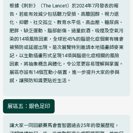
根據《刺針》（The Lancet）於2024年7月發表的報
告，若能有效減少包括聽力受損、高膽固醇、視力退
化、抑鬱、社交孤立、教育水平低、高血壓、糖尿病、
肥胖、缺乏運動、腦部創傷、過量飲酒、吸煙及空氣污
染的14項風險因素，全球近45%的腦退化症個案有機會
被預防或延遲出現。是次展覽特別邀請本地插畫師麥東
記，以生動插畫形式呈現14項與腦退化症相關的風險
因素，將抽象概念具體化，令公眾更容易理解與掌握。
展區亦設有14個互動小裝置，進一步提升大家的參與
感，讓預防知識更貼近生活。
展區五：銀色足印
讓大家一同回顧賽馬會耆智園過去25年的發展歷程，