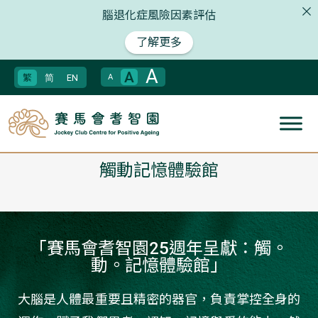
腦退化症風險因素評估
了解更多
A
A
繁
简
EN
A
觸動記憶體驗館
「賽馬會耆智園25週年呈獻：觸。
動。記憶體驗館」
大腦是人體最重要且精密的器官，負責掌控全身的