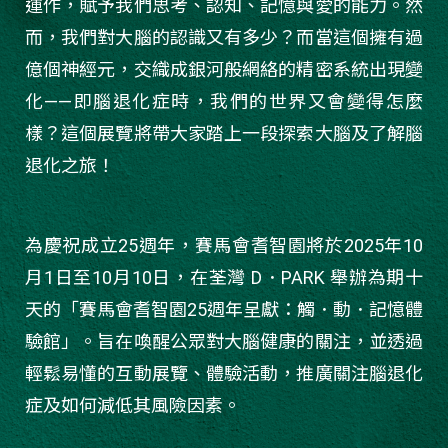
運作，賦予我們思考、認知、記憶與愛的能力。然
而，我們對大腦的認識又有多少？而當這個擁有過
億個神經元，交織成銀河般網絡的精密系統出現變
化——即腦退化症時，我們的世界又會變得怎麼
樣？這個展覽將帶大家踏上一段探索大腦及了解腦
退化之旅！
為慶祝成立25週年，賽馬會耆智園將於2025年10
月1日至10月10日，在荃灣 D．PARK 舉辦為期十
天的「賽馬會耆智園25週年呈獻：觸．動．記憶體
驗館」。旨在喚醒公眾對大腦健康的關注，並透過
輕鬆易懂的互動展覽、體驗活動，推廣關注腦退化
症及如何減低其風險因素。